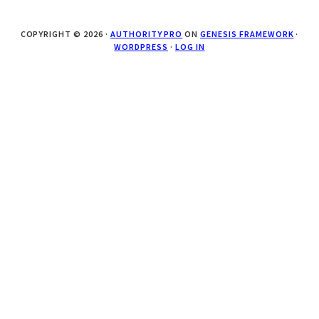
COPYRIGHT © 2026 ·
AUTHORITY PRO
ON
GENESIS FRAMEWORK
·
WORDPRESS
·
LOG IN