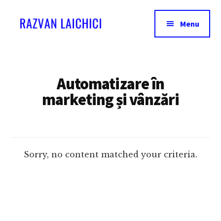
Additional
Skip
to
menu
Menu
main
content
Razvan
Invata
Laichici
acum
sa
Automatizare în
creezi
marketing și vânzări
experiente
memorabile!
Sorry, no content matched your criteria.