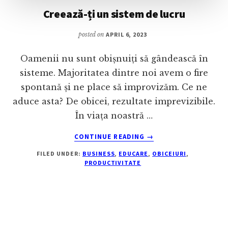
Creează-ți un sistem de lucru
posted on
APRIL 6, 2023
Oamenii nu sunt obișnuiți să gândească în
sisteme. Majoritatea dintre noi avem o fire
spontană și ne place să improvizăm. Ce ne
aduce asta? De obicei, rezultate imprevizibile.
În viața noastră …
ABOUT
CONTINUE READING
→
CREEAZĂ-
FILED UNDER:
BUSINESS
,
EDUCARE
,
OBICEIURI
,
ȚI
PRODUCTIVITATE
UN
SISTEM
DE
LUCRU